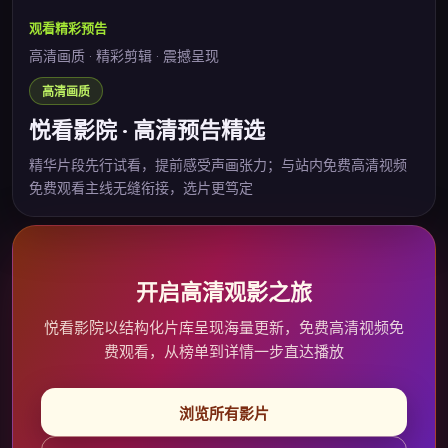
观看精彩预告
高清画质 · 精彩剪辑 · 震撼呈现
高清画质
悦看影院
· 高清预告精选
精华片段先行试看，提前感受声画张力；与站内
免费高清视频
免费观看
主线无缝衔接，选片更笃定
开启高清观影之旅
悦看影院
以结构化片库呈现海量更新，
免费高清视频免
费观看
，从榜单到详情一步直达播放
浏览所有影片