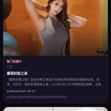
热门动漫片
5 张
暴雨封路之夜
《暴雨封路之夜》是由史蒂文·斯皮尔伯格执导的德国动漫题材动漫，张
译、河正宇、段奕宏等联袂主演。2021年1月27日于德国地区首映，主角在
道德与生存之间做出艰难抉择，节奏紧凑。您可在悦看影院查阅完整卡司
5345
293
2021-01-27
与上映信息，并体验免费高清视频免费观看的流畅点播。
#动漫#动漫#悦看影院#免费高清视频免费观看#