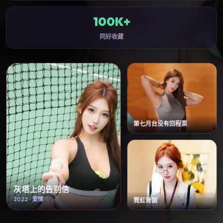
100K+
同好收藏
第七月台没有回程票
灰塔上的告别信
2022
·
爱情
霓虹背面