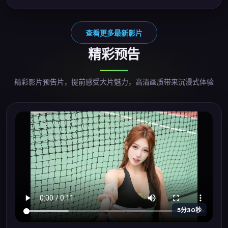
查看更多最新影片
精彩预告
精彩影片预告片，提前感受大片魅力，高清画质带来沉浸式体验
5分30秒