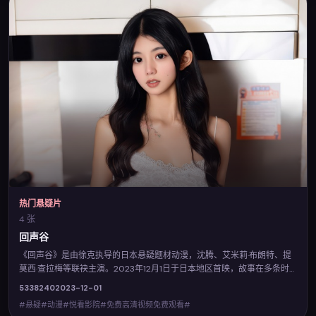
热门悬疑片
4 张
回声谷
《回声谷》是由徐克执导的日本悬疑题材动漫，沈腾、艾米莉·布朗特、提
莫西·查拉梅等联袂主演。2023年12月1日于日本地区首映，故事在多条时
间线交错推进，真相层层揭开。您可在悦看影院查阅完整卡司与上映信
5338
240
2023-12-01
息，并体验免费高清视频免费观看的流畅点播。
#悬疑#动漫#悦看影院#免费高清视频免费观看#