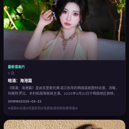
最新喜剧片
5 张
暗涌：海港篇
《暗涌：海港篇》是由克里斯托弗·诺兰执导的韩国喜剧题材动漫，汤唯、
玛格特·罗比、木村拓哉等联袂主演。2025年5月22日于韩国地区首映，融
合类型元素与人文关怀，适合反复品味。您可在悦看影院查阅完整卡司与
3019
165
2025-05-22
上映信息，并体验免费高清视频免费观看的流畅点播。
#喜剧#动漫#悦看影院#免费高清视频免费观看#