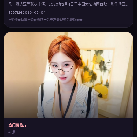
凡、赞达亚等联袂主演。2020年2月4日于中国大陆地区首映，动作场面
与人物弧光并重，观感酣畅淋漓。您可在悦看影院查阅完整卡司与上映信
5297
126
2020-02-04
息，并体验免费高清视频免费观看的流畅点播。
#爱情#动漫#悦看影院#免费高清视频免费观看#
热门冒险片
4 张