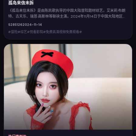
孤岛来信未拆
《孤岛来信未拆》是由陈凯歌执导的中国大陆冒险题材综艺，艾米莉·布朗
特、古天乐、瑞恩·高斯林等联袂主演。2024年11月14日于中国大陆地区首
映，视听风格鲜明，城市空间与人物命运相互映照。您可在悦看影院查阅
5285
126
2024-11-14
完整卡司与上映信息，并体验免费高清视频免费观看的流畅点播。
#冒险#综艺#悦看影院#免费高清视频免费观看#