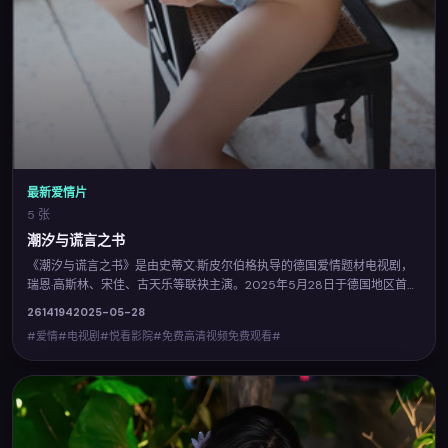
最新爱情片
5 张
潮汐与谎言之书
《潮汐与谎言之书》是由史蒂文·斯皮尔伯格执导的德国爱情题材电视剧，
瑞恩·高斯林、宋佳、古天乐等联袂主演。2025年5月28日于德国地区首
映，视听风格鲜明，城市空间与人物命运相互映照。您可在悦看影院查阅
2614
194
2025-05-28
完整卡司与上映信息，并体验免费高清视频免费观看的流畅点播。
#爱情#电视剧#悦看影院#免费高清视频免费观看#